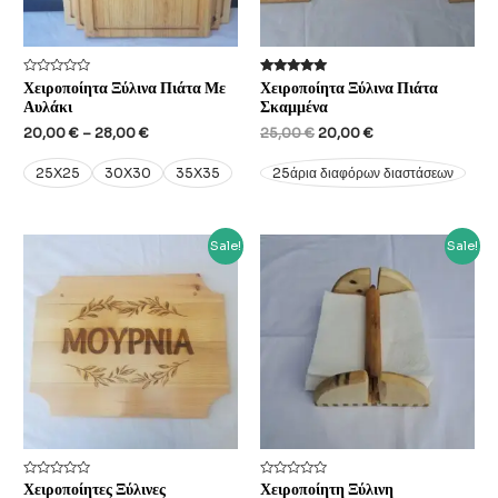
Rated
Rated
Χειροποίητα Ξύλινα Πιάτα Με
Χειροποίητα Ξύλινα Πιάτα
0
5.00
Αυλάκι
Σκαμμένα
out
out of 5
of
Price
Original
Current
20,00
€
–
28,00
€
25,00
€
20,00
€
5
range:
price
price
20,00 €
was:
is:
25X25
30X30
35X35
25άρια διαφόρων διαστάσεων
through
25,00 €.
20,00 €.
28,00 €
Sale!
Sale!
Rated
Rated
Χειροποίητες Ξύλινες
Χειροποίητη Ξύλινη