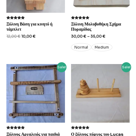
Rated
Rated
Ξύλινη Βάση για κινητό ή
Ξύλινη Μολυβοθήκη Σχήμα
5.00
5.00
τάμπλετ
Πυραμίδας
out of 5
out of 5
Original
Current
Price
12,00
€
10,00
€
30,00
€
–
35,00
€
price
price
range:
was:
is:
30,00 €
Normal
Medium
12,00 €.
10,00 €.
through
35,00 €
Sale!
Sale!
Rated
Rated
Ξύλινος Αργαλειός για παιδιά
Ο ξύλινος πύργος του Lucas