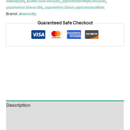
διακόσμηση
,
φυσικό ξύλο κουζίνας
,
χαρτοπετσετοθήκη κουζίνας
,
χειροποίητα ξύλινα είδη
,
χειροποίητη ξύλινη χαρτοπετσετοθήκη
Brand:
akwoodiy
Guaranteed Safe Checkout
Description
Additional information
Reviews (0)