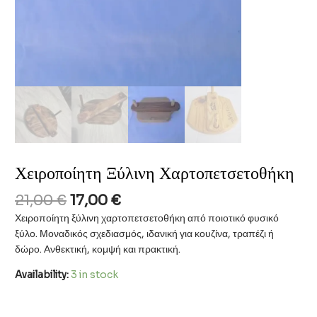
Χειροποίητη Ξύλινη Χαρτοπετσετοθήκη
Original
Current
21,00
€
17,00
€
price
price
Χειροποίητη ξύλινη χαρτοπετσετοθήκη από ποιοτικό φυσικό
was:
is:
ξύλο. Μοναδικός σχεδιασμός, ιδανική για κουζίνα, τραπέζι ή
21,00 €.
17,00 €.
δώρο. Ανθεκτική, κομψή και πρακτική.
Availability:
3 in stock