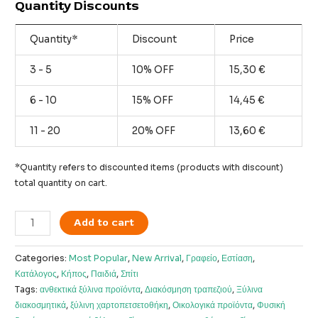
Quantity Discounts
Quantity*
Discount
Price
3 - 5
10% OFF
15,30
€
6 - 10
15% OFF
14,45
€
11 - 20
20% OFF
13,60
€
*Quantity refers to discounted items (products with discount)
total quantity on cart.
Χειροποίητη
Add to cart
Ξύλινη
Χαρτοπετσετοθήκη
Categories:
Most Popular
,
New Arrival
,
Γραφείο
,
Εστίαση
,
quantity
Κατάλογος
,
Κήπος
,
Παιδιά
,
Σπίτι
Tags:
ανθεκτικά ξύλινα προϊόντα
,
Διακόσμηση τραπεζιού
,
Ξύλινα
διακοσμητικά
,
ξύλινη χαρτοπετσετοθήκη
,
Οικολογικά προϊόντα
,
Φυσική