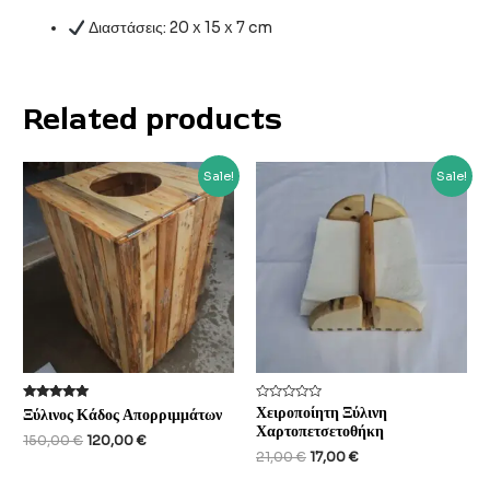
Διαστάσεις: 20 x 15 x 7 cm
Related products
Sale!
Sale!
Rated
Rated
Χειροποίητη Ξύλινη
Ξύλινος Κάδος Απορριμμάτων
5.00
0
Χαρτοπετσετοθήκη
out of 5
out
Original
Current
150,00
€
120,00
€
of
Original
Current
price
price
21,00
€
17,00
€
5
price
price
was:
is: