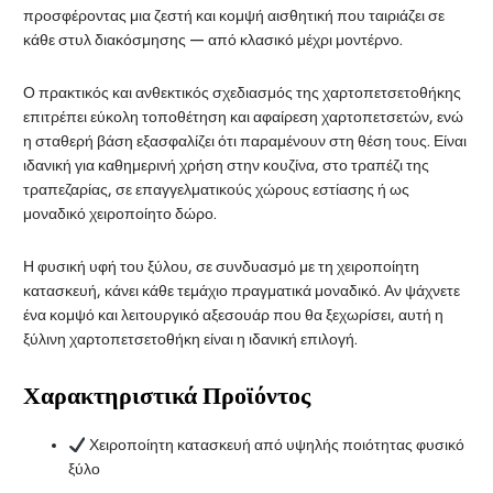
προσφέροντας μια ζεστή και κομψή αισθητική που ταιριάζει σε
κάθε στυλ διακόσμησης — από κλασικό μέχρι μοντέρνο.
Ο πρακτικός και ανθεκτικός σχεδιασμός της χαρτοπετσετοθήκης
επιτρέπει εύκολη τοποθέτηση και αφαίρεση χαρτοπετσετών, ενώ
η σταθερή βάση εξασφαλίζει ότι παραμένουν στη θέση τους. Είναι
ιδανική για καθημερινή χρήση στην κουζίνα, στο τραπέζι της
τραπεζαρίας, σε επαγγελματικούς χώρους εστίασης ή ως
μοναδικό χειροποίητο δώρο.
Η φυσική υφή του ξύλου, σε συνδυασμό με τη χειροποίητη
κατασκευή, κάνει κάθε τεμάχιο πραγματικά μοναδικό. Αν ψάχνετε
ένα κομψό και λειτουργικό αξεσουάρ που θα ξεχωρίσει, αυτή η
ξύλινη χαρτοπετσετοθήκη είναι η ιδανική επιλογή.
Χαρακτηριστικά Προϊόντος
Χειροποίητη κατασκευή από υψηλής ποιότητας φυσικό
ξύλο