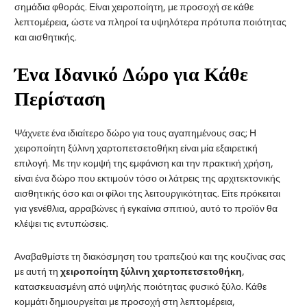
σημάδια φθοράς. Είναι χειροποίητη, με προσοχή σε κάθε
λεπτομέρεια, ώστε να πληροί τα υψηλότερα πρότυπα ποιότητας
και αισθητικής.
Ένα Ιδανικό Δώρο για Κάθε
Περίσταση
Ψάχνετε ένα ιδιαίτερο δώρο για τους αγαπημένους σας; Η
χειροποίητη ξύλινη χαρτοπετσετοθήκη είναι μία εξαιρετική
επιλογή. Με την κομψή της εμφάνιση και την πρακτική χρήση,
είναι ένα δώρο που εκτιμούν τόσο οι λάτρεις της αρχιτεκτονικής
αισθητικής όσο και οι φίλοι της λειτουργικότητας. Είτε πρόκειται
για γενέθλια, αρραβώνες ή εγκαίνια σπιτιού, αυτό το προϊόν θα
κλέψει τις εντυπώσεις.
Αναβαθμίστε τη διακόσμηση του τραπεζιού και της κουζίνας σας
με αυτή τη
χειροποίητη ξύλινη χαρτοπετσετοθήκη
,
κατασκευασμένη από υψηλής ποιότητας φυσικό ξύλο. Κάθε
κομμάτι δημιουργείται με προσοχή στη λεπτομέρεια,